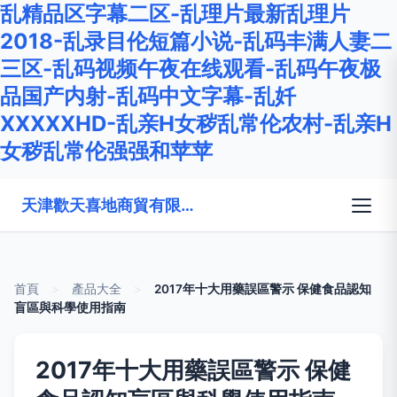
乱精品区字幕二区-乱理片最新乱理片
2018-乱录目伦短篇小说-乱码丰满人妻二
三区-乱码视频午夜在线观看-乱码午夜极
品国产内射-乱码中文字幕-乱奷
XXXXXHD-乱亲H女秽乱常伦农村-乱亲H
女秽乱常伦强强和苹苹
天津歡天喜地商貿有限公司
首頁
>
產品大全
>
2017年十大用藥誤區警示 保健食品認知
盲區與科學使用指南
2017年十大用藥誤區警示 保健