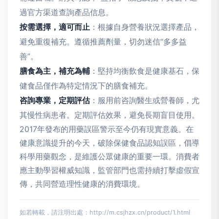
過官方渠道查詢產品信息。
按需選擇，適可而止
：根據自身營養狀況選擇產品，
避免重復補充。遵循推薦劑量，切勿迷信“多多益
善”。
膳食為主，補充為輔
：堅持均衡飲食是健康基石，保
健食品僅作為特定情況下的膳食補充。
咨詢專業，定期評估
：服用前咨詢醫生或營養師，尤
其慢性病患者。定期評估效果，避免長期盲目使用。
2017年發布的用藥誤區警示至今仍有現實意義。在
健康意識提升的今天，破除保健食品認知誤區，倡導
科學用藥觀念，是維護公眾健康的重要一環。消費者
應主動學習權威知識，監管部門也需持續打擊虛假宣
傳，共同營造理性健康的消費環境。
如若轉載，請注明出處：http://m.csjhzx.cn/product/1.html